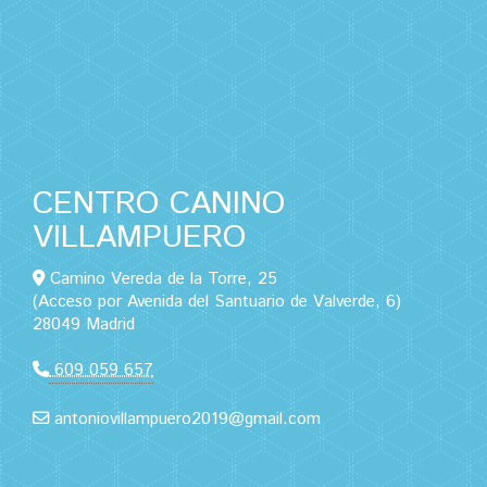
CENTRO CANINO
VILLAMPUERO
Camino Vereda de la Torre, 25
(Acceso por Avenida del Santuario de Valverde, 6)
28049 Madrid
609 059 657
antoniovillampuero2019@gmail.com