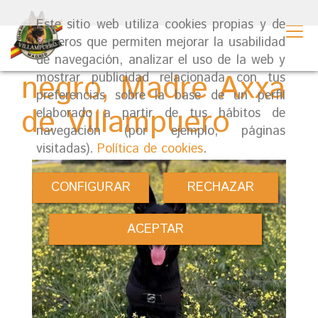
Este sitio web utiliza cookies propias y de
Camada de color
terceros que permiten mejorar la usabilidad
de navegación, analizar el uso de la web y
negro, Madre Axxa
mostrar publicidad relacionada con tus
preferencias sobre la base de un perfil
de Villampuero
elaborado a partir de tus hábitos de
navegación (por ejemplo, páginas
visitadas).
Política de cookies
.
CONFIGURAR
RECHAZAR
ACEPTAR