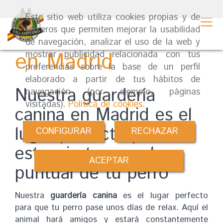
Este sitio web utiliza cookies propias y de
Guardería canina
terceros que permiten mejorar la usabilidad
de navegación, analizar el uso de la web y
en Madrid
mostrar publicidad relacionada con tus
preferencias sobre la base de un perfil
elaborado a partir de tus hábitos de
Nuestra guardería
navegación (por ejemplo, páginas
visitadas).
Política de cookies
.
canina en Madrid es el
lugar perfecto para la
CONFIGURAR
RECHAZAR
estancia temporal o
ACEPTAR
puntual de tu perro
Nuestra
guardería canina
es el lugar perfecto
para que tu perro pase unos días de relax. Aquí el
animal hará amigos y estará constantemente