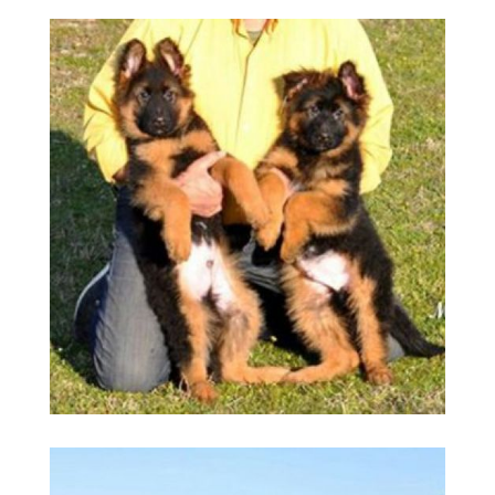
guarderías caninas
Ampliar
Madrid
guardería canina
Ampliar
Madrid