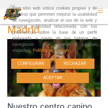
Este sitio web utiliza cookies propias y de
Centro canino en
terceros que permiten mejorar la usabilidad
de navegación, analizar el uso de la web y
Madrid
mostrar publicidad relacionada con tus
preferencias sobre la base de un perfil
elaborado a partir de tus hábitos de
navegación (por ejemplo, páginas
visitadas).
Política de cookies
.
CONFIGURAR
RECHAZAR
ACEPTAR
Nuestro centro canino